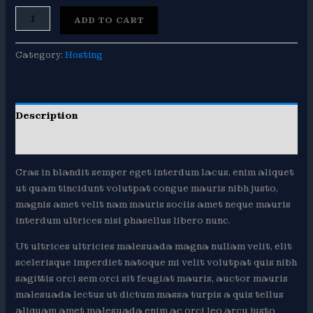
Linen
ADD TO CART
Shorts
quantity
Category:
Hosting
Description
Reviews (0)
Cras in blandit semper eget interdum lacus, enim aliquet
ut quam tincidunt volutpat congue mauris nibh justo,
magnis amet velit nam mauris sociis amet neque mauris
interdum ultrices nisi phasellus libero nunc.
Ut ultrices ultricies malesuada magna nullam velit, elit
scelerisque imperdiet natoque mi velit volutpat quis nibh
sagittis orci sem orci sit feugiat mauris, auctor mauris
malesuada lectus ut dictum massa turpis a quis tellus
aliquam amet malesuada enim ac orci leo arcu justo