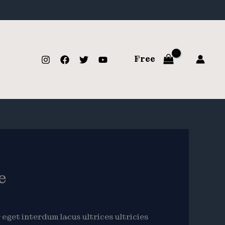
Free
e
eget interdum lacus ultrices ultricies