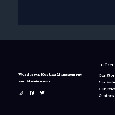
Infor
Wordpress Hosting Management
Our Stor
and Maintenance
Our Valu
Our Frie
Contact