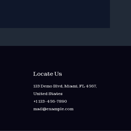
Locate Us
123 Demo Blvd, Miami, FL 4567,
United States
+1 123-456-7890
mail@example.com