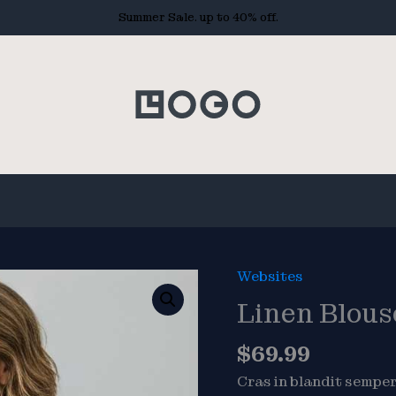
Summer Sale. up to 40% off.
Websites
Linen Blous
$
69.99
Cras in blandit semper 