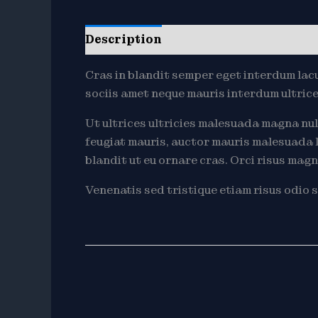
Description
Reviews (0)
Cras in blandit semper eget interdum lacu
sociis amet neque mauris interdum ultrices
Ut ultrices ultricies malesuada magna nulla
feugiat mauris, auctor mauris malesuada l
blandit ut eu ornare cras. Orci risus magn
Venenatis sed tristique etiam risus odio s