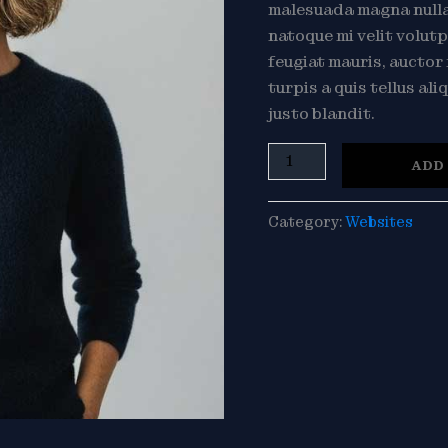
malesuada magna nullam
natoque mi velit volutp
feugiat mauris, auctor
turpis a quis tellus al
justo blandit.
Linen
ADD
Blouse
quantity
Category:
Websites