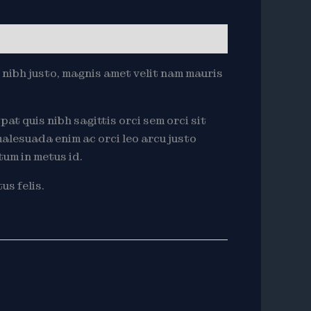
 nibh justo, magnis amet velit nam mauris
pat quis nibh sagittis orci sem orci sit
alesuada enim ac orci leo arcu justo
tum in metus id.
us felis.