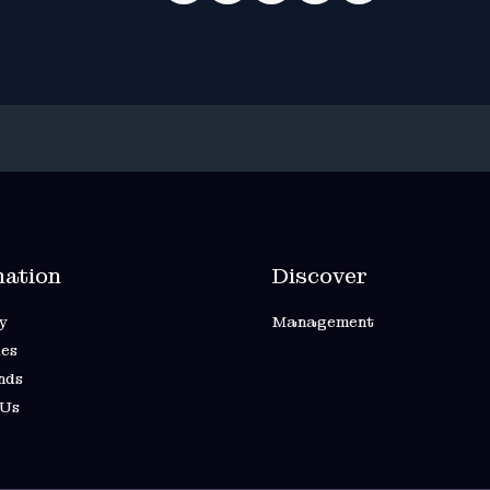
mation
Discover
y
Management
es
nds
 Us