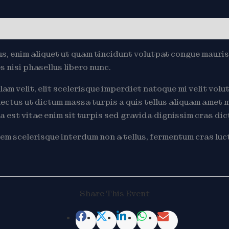
s, enim aliquet ut quam tincidunt volutpat congue mauris
 nisi phasellus libero nunc.
m velit, elit scelerisque imperdiet natoque mi velit volut
ectus ut dictum massa turpis a quis tellus aliquam amet m
a est vitae enim sit turpis sed gravida dignissim cras dic
em scelerisque interdum non a tellus, fermentum cras luct
Share This Event